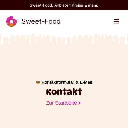
Zum
Sweet-Food: Anbieter, Preise & mehr.
Inhalt
springen
Sweet-Food
Kontaktformular & E-Mail
Kontakt
Zur Startseite