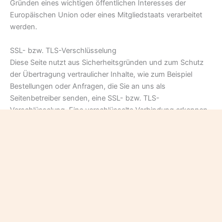
Gründen eines wichtigen öffentlichen Interesses der
Europäischen Union oder eines Mitgliedstaats verarbeitet
werden.
SSL- bzw. TLS-Verschlüsselung
Diese Seite nutzt aus Sicherheitsgründen und zum Schutz
der Übertragung vertraulicher Inhalte, wie zum Beispiel
Bestellungen oder Anfragen, die Sie an uns als
Seitenbetreiber senden, eine SSL- bzw. TLS-
Verschlüsselung. Eine verschlüsselte Verbindung erkennen
Sie daran, dass die Adresszeile des Browsers von „http://“
auf „https://“ wechselt und an dem Schloss-Symbol in Ihrer
Browserzeile.
Wenn die SSL- bzw. TLS-Verschlüsselung aktiviert ist,
können die Daten, die Sie an uns übermitteln, nicht von
Dritten mitgelesen werden.
4. Datenerfassung auf dieser Website